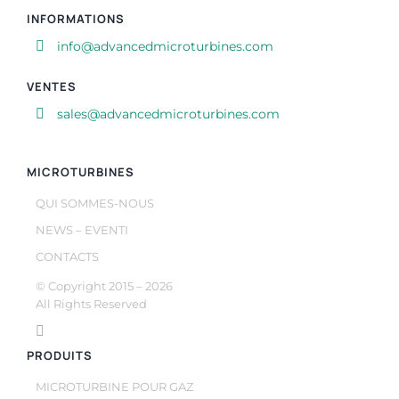
INFORMATIONS
info@advancedmicroturbines.com
VENTES
sales@advancedmicroturbines.com
MICROTURBINES
QUI SOMMES-NOUS
NEWS – EVENTI
CONTACTS
© Copyright 2015 –
2026
All Rights Reserved
PRODUITS
MICROTURBINE POUR GAZ