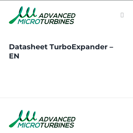
Passer
au
contenu
Datasheet TurboExpander –
EN